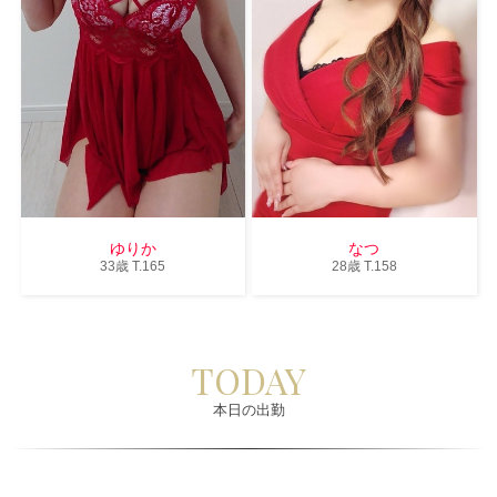
ゆりか
なつ
33歳
T
.165
28歳
T
.158
TODAY
本日の出勤