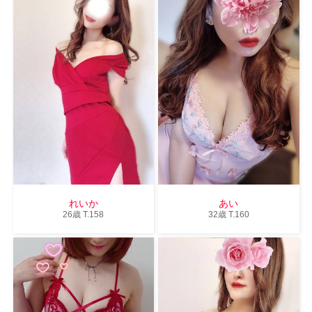
れいか
あい
26歳
T
.158
32歳
T
.160